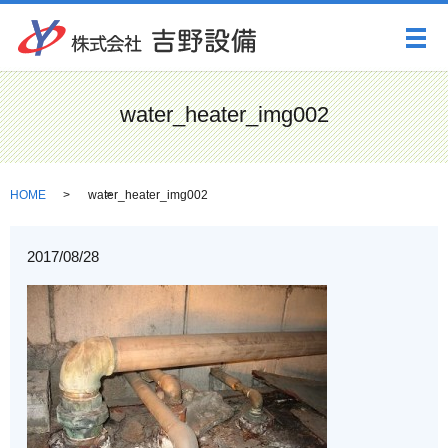
メ
water_heater_img002
HOME
water_heater_img002
2017/08/28