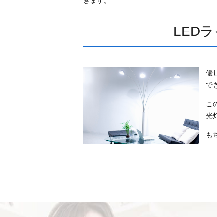
きます。
LED
優
で
こ
光
も