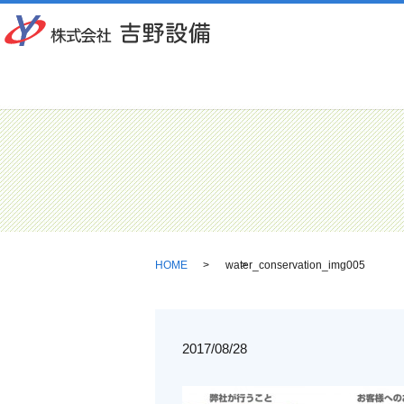
HOME
water_conservation_img005
2017/08/28