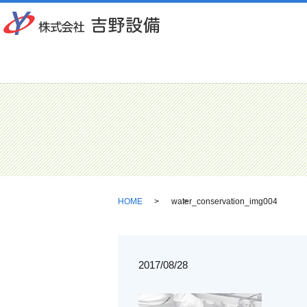
HOME
water_conservation_img004
2017/08/28