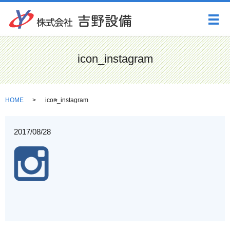
メ
icon_instagram
HOME
icon_instagram
2017/08/28