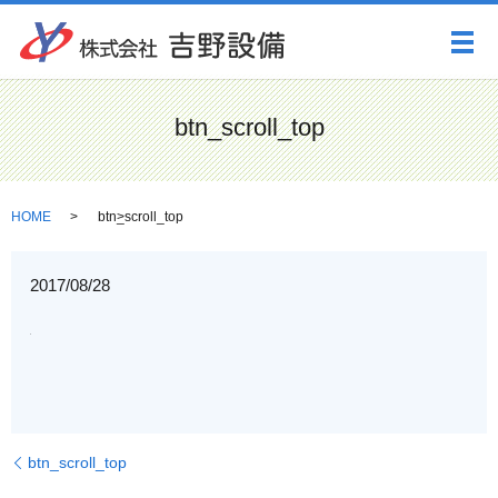
メ
btn_scroll_top
HOME
btn_scroll_top
2017/08/28
btn_scroll_top