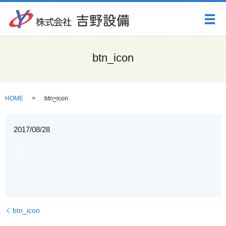
メ
btn_icon
HOME
btn_icon
2017/08/28
btn_icon